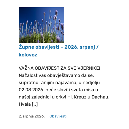
2026. – 2030. Članovima novog
Župnog vijeća HKM FREISING,
čestitamo na (re)izboru i želimo
puno uspjeha u djelovanju, na
dobrobit zajednice koja ih je
izabrala. REZULTATI GLASANJA
Župne obavijesti – 2026. srpanj /
ZA IZBOR NOVOG ŽUPNOG
kolovoz
PASTORALNOG
VIJEĆA LANDSHUT: Tomić
VAŽNA OBAVIJEST ZA SVE VJERNIKE!
Božana, Bičanić Zvonko i Soldo
Nažalost vas obavještavamo da se,
suprotno ranijim najavama, u nedjelju
Marko REZULTATI GLASANJA ZA
02.08.2026. neće slaviti sveta misa u
IZBOR NOVOG ŽUPNOG
našoj zajednici u crkvi Hl. Kreuz u Dachau.
PASTORALNOG VIJEĆA DACHAU:
Hvala […]
Dilber Stipan, Lužanić Ankica,
Krajinović Siniša, Šimunović
2. srpnja 2026.
Obavijesti
Marica, Rančić Bernarda,