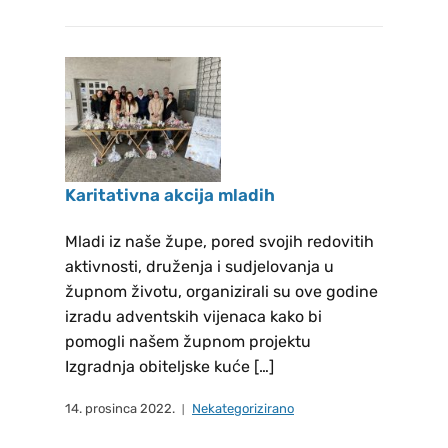
18:30 sati u crkvi St. Peter u
Dachau. Adresa: St.-Peter-Str. 5,
85221 Dachau Vjeronauk u
pastoralnog godini 2025/26.
Landshut: Pfarrheim Hl. Blut,
Pfarrgasse 14, 84036 Landshut
10:00h Krizmanici i u 11:00h
Karitativna akcija mladih
Prvopričesnici Dachau: Pfarrheim
St. Peter, St.-Peter-Str. 5, 85221
Mladi iz naše župe, pored svojih redovitih
Dachau 10:00h Prvopričesnici i u
aktivnosti, druženja i sudjelovanja u
11:00h Krizmanici Freising: župne
župnom životu, organizirali su ove godine
prostorije, Am Lohmühlbach 21,
izradu adventskih vijenaca kako bi
pomogli našem župnom projektu
85356 Freising 15:00 h
Izgradnja obiteljske kuće […]
Prvopričesnici i u 16:00 h
Krizmanici Sv. Misa u crvki St.
14. prosinca 2022.
Nekategorizirano
Franziskus u 85375 Neufahrnu,