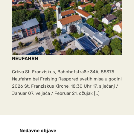
zajedničke grupne karte. Mjesto
susreta: U 08:45 h ujutro s
glavnog kolodvora (Bahnhof) u
Freisingu i u Dachau. Bernarda
Rančić
Rancic.bernarda94@gmail.com i
Marija Vilus NOGOMET za mlade,
NEUFAHRN
djecu i odrasle od 09.10.2026- do
31. ožujka 2027 Svakoga petka u
Crkva St. Franziskus, Bahnhofstraße 34A, 85375
16:30 sati, osim za vrijeme školskih
Neufahrn bei Freising Raspored svetih misa u godini
praznika u školskoj dvorani
2026 St. Franziskus Kirche, 18:30 Uhr 17. siječanj /
Januar 07. veljača / Februar 21. ožujak […]
Adresa: Grundschule und
Mittelschule Neustift
Voditelj: Tihomir Tomić,
Kontakt broj: 0176-41727211
PASTORALNO VIJEĆE ŽUPE –
Nedavne objave