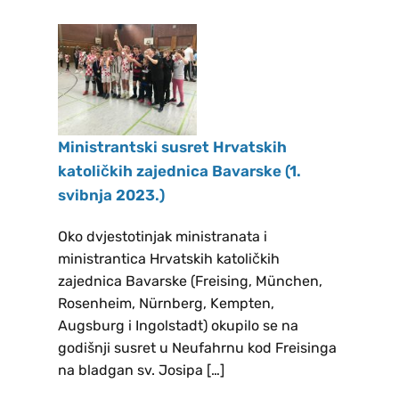
Novokmet Stipe REZULTATI
GLASANJA ZA IZBOR NOVOG
ŽUPNOG PASTORALNOG
VIJEĆA NEUFAHRN: Matešić Tanja
REZULTATI GLASANJA ZA IZBOR
NOVOG ŽUPNOG PASTORALNOG
Ministrantski susret Hrvatskih
VIJEĆA FREISING: Babić Dragoja,
katoličkih zajednica Bavarske (1.
Barešić Albert, Bešlić Slavko,
svibnja 2023.)
Davidović Rajko, Hlevnjak Sanja,
Nuhanović Željko, Papak Marica,
Oko dvjestotinjak ministranata i
Perković Ivan Uz župnika, ostali
ministrantica Hrvatskih katoličkih
članovi župnog pastoralnog vijeća
zajednica Bavarske (Freising, München,
Rosenheim, Nürnberg, Kempten,
ulaze po službi: Čolić Ilija
Augsburg i Ingolstadt) okupilo se na
Pastoralreferent i.R. , Vilus Marija
godišnji susret u Neufahrnu kod Freisinga
Gemeindereferentin Na poseban
na bladgan sv. Josipa […]
način zahvaljujemo izbornom