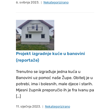
povjerenstvu Josipi i Ljupki Gelo,
6. svibnja 2023.
Nekategorizirano
Mario Landeka, Marjani i Mirki
Nikolić. Petkom – Sv. Mise u crkvi
St. Georg, Marienplatz, 85354
Freising , Već je duga tradicija u
katoličkom svijetu da se prvi petak
u mjesecu posebno štuje Srce
Isusovo, a napose na način da se
Projekt izgradnje kuće u banovini
tada ispovjedi i na svetoj misi
(reportaže)
pričesti. PRVI PETAK 07.08.2026 -
sveta misa počinje u 18:30 sati –
Trenutno se izgrađuje jedna kuća u
Sveta Ispovijed je od 17:30 sati. u
Banovini uz pomoć naše Župe. Obitelj je u
potrebi, ima i bolesnih, male djece i starih.
misijskim prostorijama.
Mjesni župnik preporučio ih je fra Ivanu pa
MOLITVENA ZAJEDNICA DACHAU
[…]
Molitvena zajednica se sastaje na
molitvu krunice svake srijede u
11. siječnja 2023.
Nekategorizirano