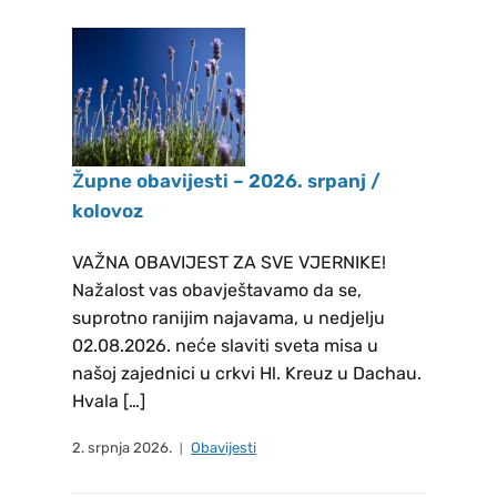
2026. – 2030. Članovima novog
Župnog vijeća HKM FREISING,
čestitamo na (re)izboru i želimo
puno uspjeha u djelovanju, na
dobrobit zajednice koja ih je
izabrala. REZULTATI GLASANJA
Župne obavijesti – 2026. srpanj /
ZA IZBOR NOVOG ŽUPNOG
kolovoz
PASTORALNOG
VIJEĆA LANDSHUT: Tomić
VAŽNA OBAVIJEST ZA SVE VJERNIKE!
Božana, Bičanić Zvonko i Soldo
Nažalost vas obavještavamo da se,
suprotno ranijim najavama, u nedjelju
Marko REZULTATI GLASANJA ZA
02.08.2026. neće slaviti sveta misa u
IZBOR NOVOG ŽUPNOG
našoj zajednici u crkvi Hl. Kreuz u Dachau.
PASTORALNOG VIJEĆA DACHAU:
Hvala […]
Dilber Stipan, Lužanić Ankica,
Krajinović Siniša, Šimunović
2. srpnja 2026.
Obavijesti
Marica, Rančić Bernarda,