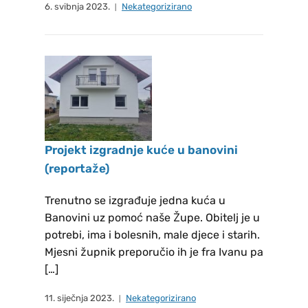
povjerenstvu Josipi i Ljupki Gelo,
6. svibnja 2023.
Nekategorizirano
Mario Landeka, Marjani i Mirki
Nikolić. Petkom – Sv. Mise u crkvi
St. Georg, Marienplatz, 85354
Freising , Već je duga tradicija u
katoličkom svijetu da se prvi petak
u mjesecu posebno štuje Srce
Isusovo, a napose na način da se
Projekt izgradnje kuće u banovini
tada ispovjedi i na svetoj misi
(reportaže)
pričesti. PRVI PETAK 07.08.2026 -
sveta misa počinje u 18:30 sati –
Trenutno se izgrađuje jedna kuća u
Sveta Ispovijed je od 17:30 sati. u
Banovini uz pomoć naše Župe. Obitelj je u
potrebi, ima i bolesnih, male djece i starih.
misijskim prostorijama.
Mjesni župnik preporučio ih je fra Ivanu pa
MOLITVENA ZAJEDNICA DACHAU
[…]
Molitvena zajednica se sastaje na
molitvu krunice svake srijede u
11. siječnja 2023.
Nekategorizirano