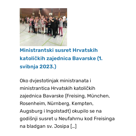
Novokmet Stipe REZULTATI
GLASANJA ZA IZBOR NOVOG
ŽUPNOG PASTORALNOG
VIJEĆA NEUFAHRN: Matešić Tanja
REZULTATI GLASANJA ZA IZBOR
NOVOG ŽUPNOG PASTORALNOG
Ministrantski susret Hrvatskih
VIJEĆA FREISING: Babić Dragoja,
katoličkih zajednica Bavarske (1.
Barešić Albert, Bešlić Slavko,
svibnja 2023.)
Davidović Rajko, Hlevnjak Sanja,
Nuhanović Željko, Papak Marica,
Oko dvjestotinjak ministranata i
Perković Ivan Uz župnika, ostali
ministrantica Hrvatskih katoličkih
članovi župnog pastoralnog vijeća
zajednica Bavarske (Freising, München,
Rosenheim, Nürnberg, Kempten,
ulaze po službi: Čolić Ilija
Augsburg i Ingolstadt) okupilo se na
Pastoralreferent i.R. , Vilus Marija
godišnji susret u Neufahrnu kod Freisinga
Gemeindereferentin Na poseban
na bladgan sv. Josipa […]
način zahvaljujemo izbornom