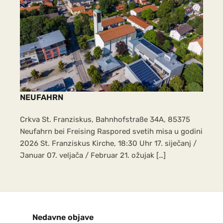
zajedničke grupne karte. Mjesto
susreta: U 08:45 h ujutro s
glavnog kolodvora (Bahnhof) u
Freisingu i u Dachau. Bernarda
Rančić
Rancic.bernarda94@gmail.com i
Marija Vilus NOGOMET za mlade,
NEUFAHRN
djecu i odrasle od 09.10.2026- do
31. ožujka 2027 Svakoga petka u
Crkva St. Franziskus, Bahnhofstraße 34A, 85375
16:30 sati, osim za vrijeme školskih
Neufahrn bei Freising Raspored svetih misa u godini
praznika u školskoj dvorani
2026 St. Franziskus Kirche, 18:30 Uhr 17. siječanj /
Januar 07. veljača / Februar 21. ožujak […]
Adresa: Grundschule und
Mittelschule Neustift
Voditelj: Tihomir Tomić,
Kontakt broj: 0176-41727211
PASTORALNO VIJEĆE ŽUPE –
Nedavne objave