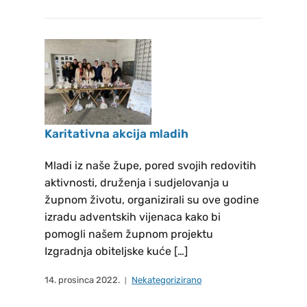
18:30 sati u crkvi St. Peter u
Dachau. Adresa: St.-Peter-Str. 5,
85221 Dachau Vjeronauk u
pastoralnog godini 2025/26.
Landshut: Pfarrheim Hl. Blut,
Pfarrgasse 14, 84036 Landshut
10:00h Krizmanici i u 11:00h
Karitativna akcija mladih
Prvopričesnici Dachau: Pfarrheim
St. Peter, St.-Peter-Str. 5, 85221
Mladi iz naše župe, pored svojih redovitih
Dachau 10:00h Prvopričesnici i u
aktivnosti, druženja i sudjelovanja u
11:00h Krizmanici Freising: župne
župnom životu, organizirali su ove godine
prostorije, Am Lohmühlbach 21,
izradu adventskih vijenaca kako bi
pomogli našem župnom projektu
85356 Freising 15:00 h
Izgradnja obiteljske kuće […]
Prvopričesnici i u 16:00 h
Krizmanici Sv. Misa u crvki St.
14. prosinca 2022.
Nekategorizirano
Franziskus u 85375 Neufahrnu,