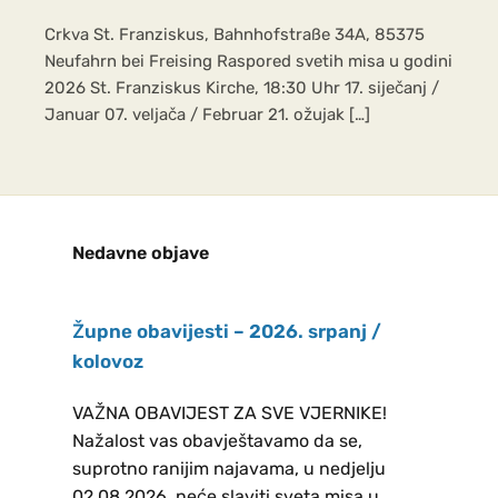
zajedničke grupne karte. Mjesto
Crkva St. Franziskus, Bahnhofstraße 34A, 85375
susreta: U 08:45 h ujutro s
Neufahrn bei Freising Raspored svetih misa u godini
glavnog kolodvora (Bahnhof) u
2026 St. Franziskus Kirche, 18:30 Uhr 17. siječanj /
Freisingu i u Dachau. Bernarda
Januar 07. veljača / Februar 21. ožujak […]
Rančić
Rancic.bernarda94@gmail.com i
Marija Vilus NOGOMET za mlade,
djecu i odrasle od 09.10.2026- do
Nedavne objave
31. ožujka 2027 Svakoga petka u
16:30 sati, osim za vrijeme školskih
praznika u školskoj dvorani
Župne obavijesti – 2026. srpanj /
Adresa: Grundschule und
kolovoz
Mittelschule Neustift
Voditelj: Tihomir Tomić,
VAŽNA OBAVIJEST ZA SVE VJERNIKE!
Nažalost vas obavještavamo da se,
Kontakt broj: 0176-41727211
suprotno ranijim najavama, u nedjelju
PASTORALNO VIJEĆE ŽUPE –
02.08.2026. neće slaviti sveta misa u