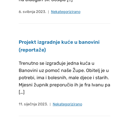
Novokmet Stipe REZULTATI
GLASANJA ZA IZBOR NOVOG
6. svibnja 2023.
Nekategorizirano
ŽUPNOG PASTORALNOG
VIJEĆA NEUFAHRN: Matešić Tanja
REZULTATI GLASANJA ZA IZBOR
Projekt izgradnje kuće u banovini
NOVOG ŽUPNOG PASTORALNOG
(reportaže)
VIJEĆA FREISING: Babić Dragoja,
Barešić Albert, Bešlić Slavko,
Trenutno se izgrađuje jedna kuća u
Davidović Rajko, Hlevnjak Sanja,
Banovini uz pomoć naše Župe. Obitelj je u
Nuhanović Željko, Papak Marica,
potrebi, ima i bolesnih, male djece i starih.
Perković Ivan Uz župnika, ostali
Mjesni župnik preporučio ih je fra Ivanu pa
članovi župnog pastoralnog vijeća
[…]
ulaze po službi: Čolić Ilija
11. siječnja 2023.
Nekategorizirano
Pastoralreferent i.R. , Vilus Marija
Gemeindereferentin Na poseban
način zahvaljujemo izbornom