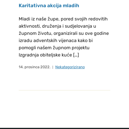
povjerenstvu Josipi i Ljupki Gelo,
Karitativna akcija mladih
Mario Landeka, Marjani i Mirki
Nikolić. Petkom – Sv. Mise u crkvi
Mladi iz naše župe, pored svojih redovitih
aktivnosti, druženja i sudjelovanja u
St. Georg, Marienplatz, 85354
župnom životu, organizirali su ove godine
Freising , Već je duga tradicija u
izradu adventskih vijenaca kako bi
katoličkom svijetu da se prvi petak
pomogli našem župnom projektu
u mjesecu posebno štuje Srce
Izgradnja obiteljske kuće […]
Isusovo, a napose na način da se
tada ispovjedi i na svetoj misi
14. prosinca 2022.
Nekategorizirano
pričesti. PRVI PETAK 07.08.2026 -
sveta misa počinje u 18:30 sati –
Sveta Ispovijed je od 17:30 sati. u
misijskim prostorijama.
MOLITVENA ZAJEDNICA DACHAU
Molitvena zajednica se sastaje na
molitvu krunice svake srijede u