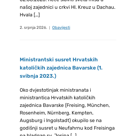
2026. – 2030. Članovima novog
našoj zajednici u crkvi Hl. Kreuz u Dachau.
Župnog vijeća HKM FREISING,
Hvala […]
čestitamo na (re)izboru i želimo
puno uspjeha u djelovanju, na
2. srpnja 2026.
Obavijesti
dobrobit zajednice koja ih je
izabrala. REZULTATI GLASANJA
ZA IZBOR NOVOG ŽUPNOG
Ministrantski susret Hrvatskih
PASTORALNOG
katoličkih zajednica Bavarske (1.
VIJEĆA LANDSHUT: Tomić
svibnja 2023.)
Božana, Bičanić Zvonko i Soldo
Marko REZULTATI GLASANJA ZA
Oko dvjestotinjak ministranata i
IZBOR NOVOG ŽUPNOG
ministrantica Hrvatskih katoličkih
PASTORALNOG VIJEĆA DACHAU:
zajednica Bavarske (Freising, München,
Dilber Stipan, Lužanić Ankica,
Rosenheim, Nürnberg, Kempten,
Augsburg i Ingolstadt) okupilo se na
Krajinović Siniša, Šimunović
godišnji susret u Neufahrnu kod Freisinga
Marica, Rančić Bernarda,
na bladgan sv. Josipa […]