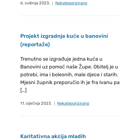
povjerenstvu Josipi i Ljupki Gelo,
6. svibnja 2023.
Nekategorizirano
Mario Landeka, Marjani i Mirki
Nikolić. Petkom – Sv. Mise u crkvi
St. Georg, Marienplatz, 85354
Projekt izgradnje kuće u banovini
Freising , Već je duga tradicija u
(reportaže)
katoličkom svijetu da se prvi petak
u mjesecu posebno štuje Srce
Trenutno se izgrađuje jedna kuća u
Isusovo, a napose na način da se
Banovini uz pomoć naše Župe. Obitelj je u
tada ispovjedi i na svetoj misi
potrebi, ima i bolesnih, male djece i starih.
pričesti. PRVI PETAK 07.08.2026 -
Mjesni župnik preporučio ih je fra Ivanu pa
sveta misa počinje u 18:30 sati –
[…]
Sveta Ispovijed je od 17:30 sati. u
11. siječnja 2023.
Nekategorizirano
misijskim prostorijama.
MOLITVENA ZAJEDNICA DACHAU
Molitvena zajednica se sastaje na
molitvu krunice svake srijede u
Karitativna akcija mladih