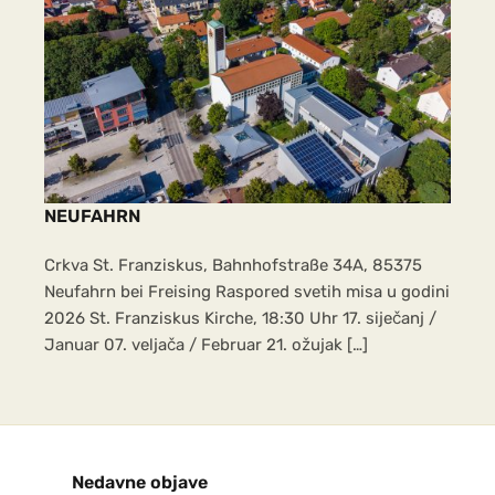
zajedničke grupne karte. Mjesto
susreta: U 08:45 h ujutro s
glavnog kolodvora (Bahnhof) u
Freisingu i u Dachau. Bernarda
Rančić
Rancic.bernarda94@gmail.com i
Marija Vilus NOGOMET za mlade,
NEUFAHRN
djecu i odrasle od 09.10.2026- do
31. ožujka 2027 Svakoga petka u
Crkva St. Franziskus, Bahnhofstraße 34A, 85375
16:30 sati, osim za vrijeme školskih
Neufahrn bei Freising Raspored svetih misa u godini
praznika u školskoj dvorani
2026 St. Franziskus Kirche, 18:30 Uhr 17. siječanj /
Januar 07. veljača / Februar 21. ožujak […]
Adresa: Grundschule und
Mittelschule Neustift
Voditelj: Tihomir Tomić,
Kontakt broj: 0176-41727211
PASTORALNO VIJEĆE ŽUPE –
Nedavne objave