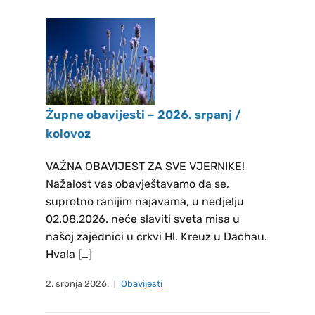
2026. – 2030. Članovima novog
Župnog vijeća HKM FREISING,
čestitamo na (re)izboru i želimo
puno uspjeha u djelovanju, na
dobrobit zajednice koja ih je
izabrala. REZULTATI GLASANJA
Župne obavijesti – 2026. srpanj /
ZA IZBOR NOVOG ŽUPNOG
kolovoz
PASTORALNOG
VIJEĆA LANDSHUT: Tomić
VAŽNA OBAVIJEST ZA SVE VJERNIKE!
Božana, Bičanić Zvonko i Soldo
Nažalost vas obavještavamo da se,
suprotno ranijim najavama, u nedjelju
Marko REZULTATI GLASANJA ZA
02.08.2026. neće slaviti sveta misa u
IZBOR NOVOG ŽUPNOG
našoj zajednici u crkvi Hl. Kreuz u Dachau.
PASTORALNOG VIJEĆA DACHAU:
Hvala […]
Dilber Stipan, Lužanić Ankica,
Krajinović Siniša, Šimunović
2. srpnja 2026.
Obavijesti
Marica, Rančić Bernarda,