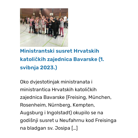
Novokmet Stipe REZULTATI
GLASANJA ZA IZBOR NOVOG
ŽUPNOG PASTORALNOG
VIJEĆA NEUFAHRN: Matešić Tanja
REZULTATI GLASANJA ZA IZBOR
NOVOG ŽUPNOG PASTORALNOG
Ministrantski susret Hrvatskih
VIJEĆA FREISING: Babić Dragoja,
katoličkih zajednica Bavarske (1.
Barešić Albert, Bešlić Slavko,
svibnja 2023.)
Davidović Rajko, Hlevnjak Sanja,
Nuhanović Željko, Papak Marica,
Oko dvjestotinjak ministranata i
Perković Ivan Uz župnika, ostali
ministrantica Hrvatskih katoličkih
članovi župnog pastoralnog vijeća
zajednica Bavarske (Freising, München,
Rosenheim, Nürnberg, Kempten,
ulaze po službi: Čolić Ilija
Augsburg i Ingolstadt) okupilo se na
Pastoralreferent i.R. , Vilus Marija
godišnji susret u Neufahrnu kod Freisinga
Gemeindereferentin Na poseban
na bladgan sv. Josipa […]
način zahvaljujemo izbornom